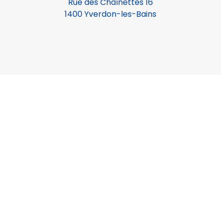
Rue des Chaînettes 16
1400 Yverdon-les-Bains
电话
024 420 10 45
服务时间：星期一至星期四上午 8 时至 11
时 45 分