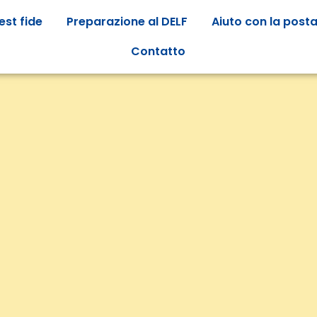
est fide
Preparazione al DELF
Aiuto con la post
Contatto