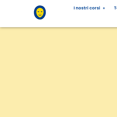
I nostri corsi
T