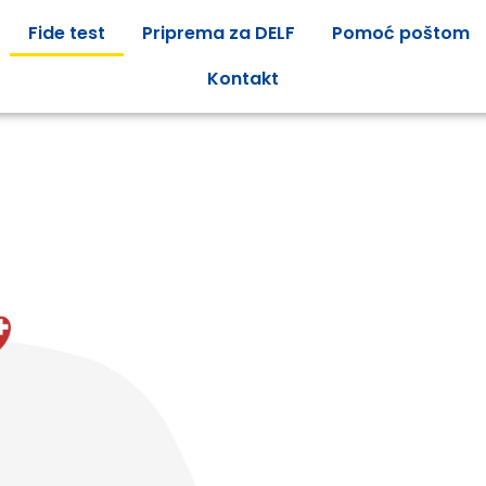
Fide test
Priprema za DELF
Pomoć poštom
Kontakt