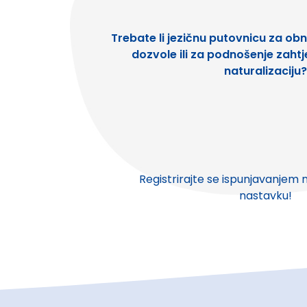
Trebate li jezičnu putovnicu za obn
dozvole ili za podnošenje zaht
naturalizaciju?
Registrirajte se ispunjavanjem
nastavku!