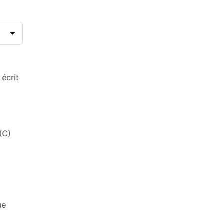
 écrit
(C)
ue