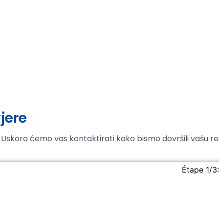
vjere
. Uskoro ćemo vas kontaktirati kako bismo dovršili vašu reg
Étape 1/3