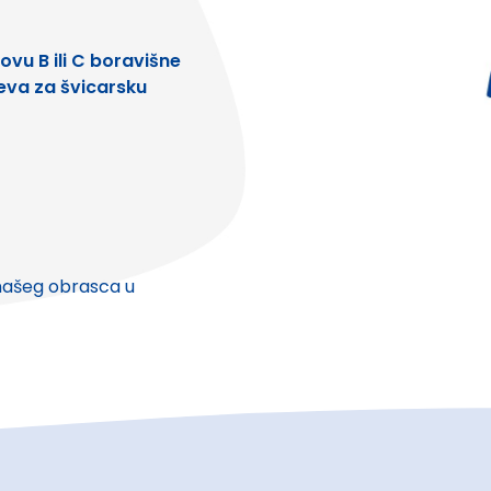
ovu B ili C boravišne
jeva za švicarsku
 našeg obrasca u