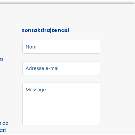
Kontaktirajte nas!
ns
a do
ati