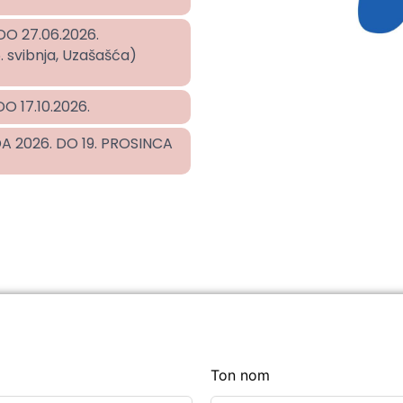
DO 27.06.2026.
. svibnja, Uzašašća)
O 17.10.2026.
DA 2026. DO 19. PROSINCA
Ton nom