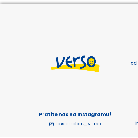
od
Pratite nas na Instagramu!
i
association_verso