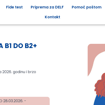
Fide test
Priprema za DELF
Pomoć poštom
Kontakt
 B1 DO B2+
 2026. godinu i brzo
O 28.03.2026. -