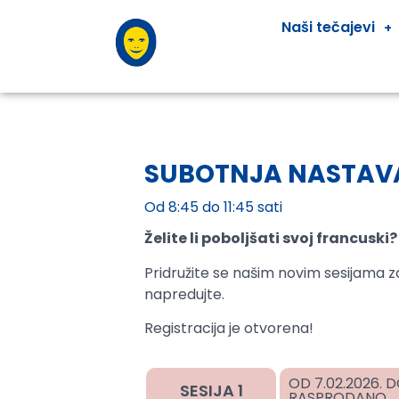
Naši tečajevi
SUBOTNJA NASTAVA
Od 8:45 do 11:45 sati
Želite li poboljšati svoj francuski?
Pridružite se našim novim sesijama za
napredujte.
Registracija je otvorena!
OD 7.02.2026. D
SESIJA 1
RASPRODANO