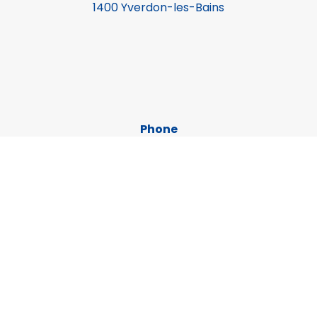
1400 Yverdon-les-Bains
Phone
024 420 10 45
Available Monday to Thursday, 8 a.m.
to 11:45 a.m.