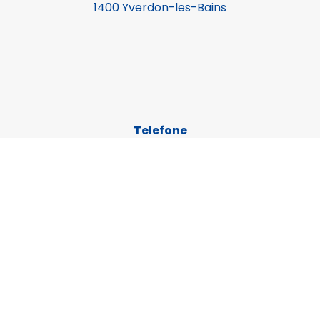
1400 Yverdon-les-Bains
Telefone
024 420 10 45
Disponível de segunda a quinta-feira,
das 8h às 11h45